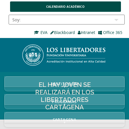
CALENDARIO ACADÉMICO
EVA
Blackboard
Intranet
Office 365
EL HAY JOVEN SE
INSTITUCIÓN
+
REALIZARÁ EN LOS
LIBERTADORES
PROGRAMAS
+
CARTAGENA
CARTAGENA
+