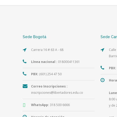
Sede Bogotá
Sede Ca
Carrera 16 # 63 A - 68
Calle
Barri
Línea nacional :
018000411361
PBX:
PBX:
(601) 254 47 50
Hora
Correo Inscripciones :
inscripciones@libertadores.edu.co
Lune
8:00 
WhatsApp:
318 500 6666
y de 