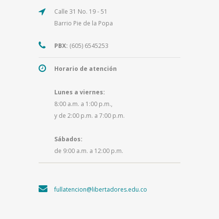
Calle 31 No. 19 - 51
Barrio Pie de la Popa
PBX:
(605) 6545253
Horario de atención
Lunes a viernes:
8:00 a.m. a 1:00 p.m.,
y de 2:00 p.m. a 7:00 p.m.
Sábados:
de 9:00 a.m. a 12:00 p.m.
fullatencion@libertadores.edu.co