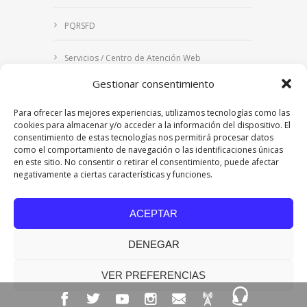
PQRSFD
Servicios / Centro de Atención Web
Gestionar consentimiento
Correo Institucional
Para ofrecer las mejores experiencias, utilizamos tecnologías como las
Notificaciones judiciales
cookies para almacenar y/o acceder a la información del dispositivo. El
consentimiento de estas tecnologías nos permitirá procesar datos
como el comportamiento de navegación o las identificaciones únicas
en este sitio. No consentir o retirar el consentimiento, puede afectar
negativamente a ciertas características y funciones.
Copyright © 2024 Fundación Universitaria Los
Libertadores | Institución Universitaria | Vigilada
ACEPTAR
Mineducación
| Personería Jurídica Resolución
7542 de mayo de 1982
DENEGAR
Acreditación Institucional en Alta Calidad
Resolución 015638 del 5 de agosto de 2022,
Ministerio de Educación Nacional.
VER PREFERENCIAS