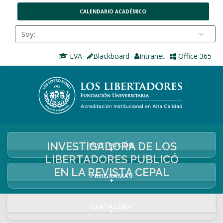
CALENDARIO ACADÉMICO
EVA
Blackboard
Intranet
Office 365
INVESTIGADORA DE LOS
INSTITUCIÓN
+
LIBERTADORES PUBLICÓ
EN LA REVISTA CEPAL
PROGRAMAS
+
CARTAGENA
+