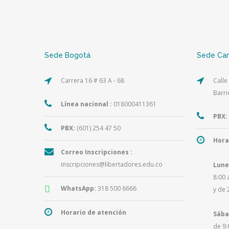
Sede Bogotá
Sede Ca
Carrera 16 # 63 A - 68
Calle
Barri
Línea nacional :
018000411361
PBX:
PBX:
(601) 254 47 50
Hora
Correo Inscripciones :
inscripciones@libertadores.edu.co
Lune
8:00 
WhatsApp:
318 500 6666
y de 
Horario de atención
Sába
de 9: