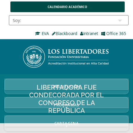
CALENDARIO ACADÉMICO
EVA
Blackboard
Intranet
Office 365
LIBERTADORA FUE
INSTITUCIÓN
+
CONDECORADA POR EL
CONGRESO DE LA
PROGRAMAS
+
REPÚBLICA
CARTAGENA
+