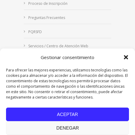
Proceso de Inscripción
Preguntas Frecuentes
PQRSFD
Servicios / Centro de Atención Web
Gestionar consentimiento
Correo Institucional
Para ofrecer las mejores experiencias, utilizamos tecnologías como las
Notificaciones judiciales
cookies para almacenar y/o acceder a la información del dispositivo. El
consentimiento de estas tecnologías nos permitirá procesar datos
como el comportamiento de navegación o las identificaciones únicas
en este sitio. No consentir o retirar el consentimiento, puede afectar
negativamente a ciertas características y funciones.
Copyright © 2024 Fundación Universitaria Los
Libertadores | Institución Universitaria | Vigilada
ACEPTAR
Mineducación
| Personería Jurídica Resolución
7542 de mayo de 1982
DENEGAR
Acreditación Institucional en Alta Calidad
Resolución 015638 del 5 de agosto de 2022,