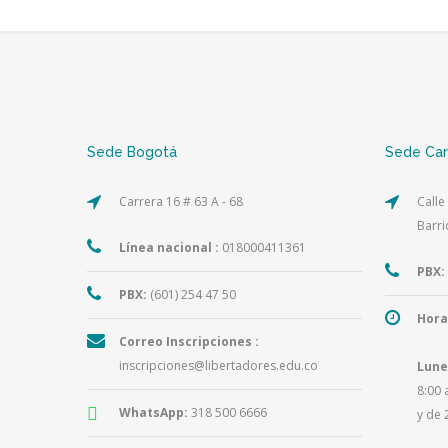
Sede Bogotá
Sede Ca
Carrera 16 # 63 A - 68
Calle
Barri
Línea nacional :
018000411361
PBX:
PBX:
(601) 254 47 50
Hora
Correo Inscripciones :
inscripciones@libertadores.edu.co
Lune
8:00 
WhatsApp:
318 500 6666
y de 