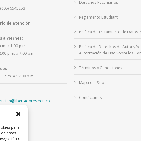
Derechos Pecuniarios
(605) 6545253
Reglamento Estudiantil
rio de atención
Política de Tratamiento de Datos 
s a viernes:
a.m. a 1:00 p.m.,
Política de Derechos de Autor y/o
Autorización de Uso Sobre los Con
2:00 p.m. a 7:00 p.m.
Términos y Condiciones
dos:
00 a.m. a 12:00 p.m.
Mapa del Sitio
Contáctanos
tencion@libertadores.edu.co
ookies para
 de estas
avegación o