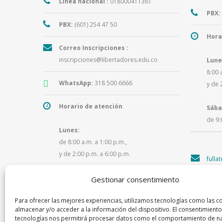
Línea nacional :
018000411361
PBX:
PBX:
(601) 254 47 50
Hora
Correo Inscripciones :
inscripciones@libertadores.edu.co
Lune
8:00 
WhatsApp:
318 500 6666
y de 
Horario de atención
Sába
de 9:
Lunes:
de 8:00 a.m. a 1:00 p.m.,
y de 2:00 p.m. a 6:00 p.m.
fulla
Martes a viernes:
Gestionar consentimiento
de 8:00 a.m. a 1:00 p.m.,
Para ofrecer las mejores experiencias, utilizamos tecnologías como las c
y de 2:00 p.m. a 5:30 p.m.
almacenar y/o acceder a la información del dispositivo. El consentimiento
tecnologías nos permitirá procesar datos como el comportamiento de n