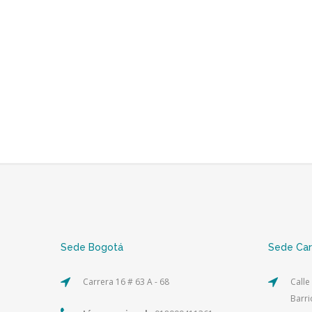
Sede Bogotá
Sede Ca
Carrera 16 # 63 A - 68
Calle
Barri