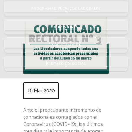
PROGRAMAS TÉCNICOS LABORALES
+
ADMISIONES
+
INVESTIGACIÓN
+
PROYECCIÓN SOCIAL
+
16 Mar, 2020
Ante el preocupante incremento de
connacionales contagiados con el
Coronavirus (COVID-19), los últimos
tres días, y la importancia de acoger