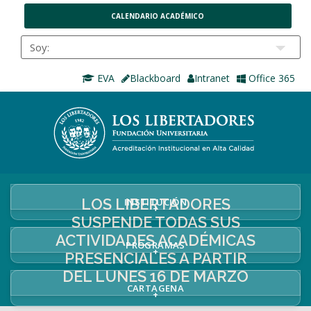
CALENDARIO ACADÉMICO
EVA
Blackboard
Intranet
Office 365
LOS LIBERTADORES
INSTITUCIÓN
+
SUSPENDE TODAS SUS
ACTIVIDADES ACADÉMICAS
PROGRAMAS
+
PRESENCIALES A PARTIR
DEL LUNES 16 DE MARZO
CARTAGENA
+