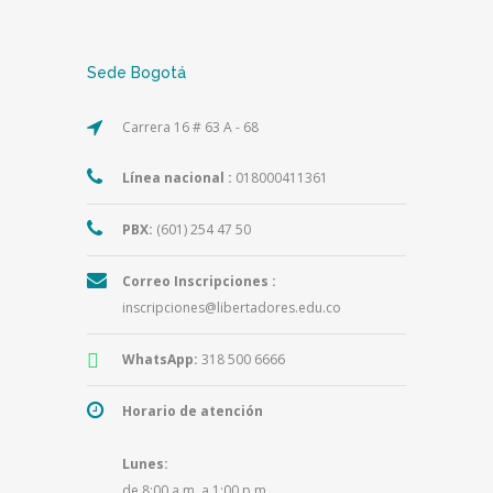
Sede Bogotá
Carrera 16 # 63 A - 68
Línea nacional :
018000411361
PBX:
(601) 254 47 50
Correo Inscripciones :
inscripciones@libertadores.edu.co
WhatsApp:
318 500 6666
Horario de atención
Lunes:
de 8:00 a.m. a 1:00 p.m.,