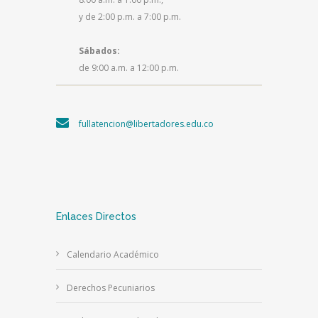
y de 2:00 p.m. a 7:00 p.m.
Sábados:
de 9:00 a.m. a 12:00 p.m.
fullatencion@libertadores.edu.co
Enlaces Directos
Calendario Académico
Derechos Pecuniarios