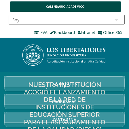
CALENDARIO ACADÉMICO
EVA
Blackboard
Intranet
Office 365
NUESTRA INSTITUCIÓN
INSTITUCIÓN
+
ACOGIÓ EL LANZAMIENTO
DE LA RED DE
PROGRAMAS
+
INSTITUCIONES DE
EDUCACIÓN SUPERIOR
CARTAGENA
PARA EL ASEGURAMIENTO
+