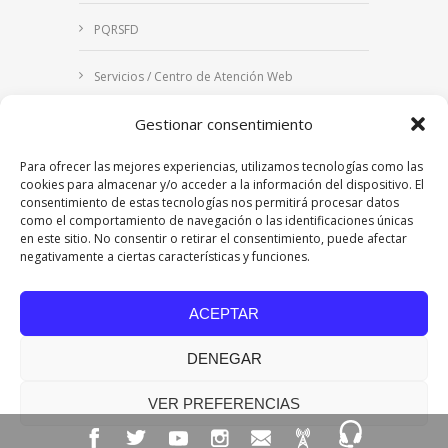
PQRSFD
Servicios / Centro de Atención Web
Gestionar consentimiento
Correo Institucional
Para ofrecer las mejores experiencias, utilizamos tecnologías como las
Notificaciones judiciales
cookies para almacenar y/o acceder a la información del dispositivo. El
consentimiento de estas tecnologías nos permitirá procesar datos
como el comportamiento de navegación o las identificaciones únicas
en este sitio. No consentir o retirar el consentimiento, puede afectar
negativamente a ciertas características y funciones.
Copyright © 2024 Fundación Universitaria Los
Libertadores | Institución Universitaria | Vigilada
ACEPTAR
Mineducación
| Personería Jurídica Resolución
7542 de mayo de 1982
DENEGAR
Acreditación Institucional en Alta Calidad
Resolución 015638 del 5 de agosto de 2022,
Ministerio de Educación Nacional.
VER PREFERENCIAS