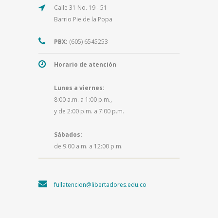
Calle 31 No. 19 - 51
Barrio Pie de la Popa
PBX:
(605) 6545253
Horario de atención
Lunes a viernes:
8:00 a.m. a 1:00 p.m.,
y de 2:00 p.m. a 7:00 p.m.
Sábados:
de 9:00 a.m. a 12:00 p.m.
fullatencion@libertadores.edu.co