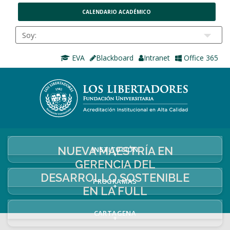
CALENDARIO ACADÉMICO
EVA
Blackboard
Intranet
Office 365
NUEVA MAESTRÍA EN
INSTITUCIÓN
+
GERENCIA DEL
DESARROLLO SOSTENIBLE
PROGRAMAS
+
EN LA FULL
CARTAGENA
+