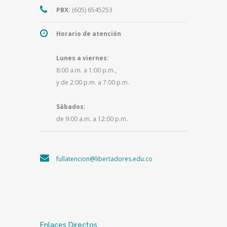
PBX:
(605) 6545253
Horario de atención
Lunes a viernes:
8:00 a.m. a 1:00 p.m.,
y de 2:00 p.m. a 7:00 p.m.
Sábados:
de 9:00 a.m. a 12:00 p.m.
fullatencion@libertadores.edu.co
Enlaces Directos