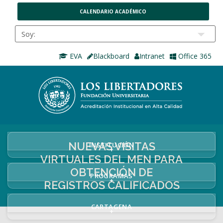
CALENDARIO ACADÉMICO
EVA
Blackboard
Intranet
Office 365
NUEVAS VISITAS
INSTITUCIÓN
+
VIRTUALES DEL MEN PARA
OBTENCIÓN DE
PROGRAMAS
+
REGISTROS CALIFICADOS
CARTAGENA
+