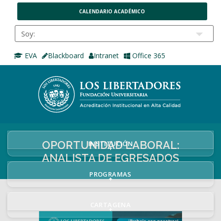
CALENDARIO ACADÉMICO
EVA
Blackboard
Intranet
Office 365
OPORTUNIDAD LABORAL:
INSTITUCIÓN
+
ANALISTA DE EGRESADOS
PROGRAMAS
+
CARTAGENA
+