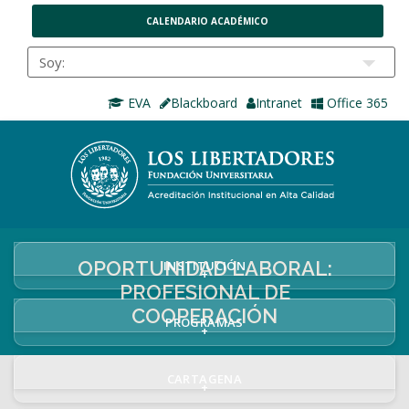
CALENDARIO ACADÉMICO
EVA
Blackboard
Intranet
Office 365
OPORTUNIDAD LABORAL:
INSTITUCIÓN
+
PROFESIONAL DE
COOPERACIÓN
PROGRAMAS
+
CARTAGENA
+