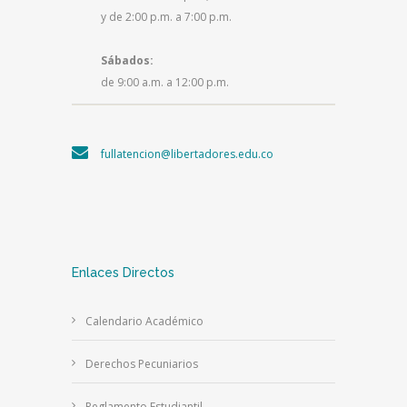
y de 2:00 p.m. a 7:00 p.m.
Sábados:
de 9:00 a.m. a 12:00 p.m.
fullatencion@libertadores.edu.co
Enlaces Directos
Calendario Académico
Derechos Pecuniarios
Reglamento Estudiantil