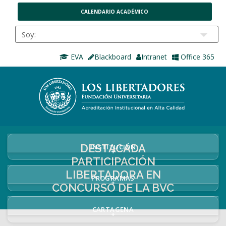
CALENDARIO ACADÉMICO
EVA
Blackboard
Intranet
Office 365
DESTACADA
INSTITUCIÓN
+
PARTICIPACIÓN
LIBERTADORA EN
PROGRAMAS
+
CONCURSO DE LA BVC
CARTAGENA
+