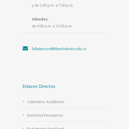
y de 2:00 p.m. a 7:00 p.m.
Sábados:
de 9:00 a.m. a 12:00 p.m.
fullatencion@libertadores.edu.co
Enlaces Directos
Calendario Académico
Derechos Pecuniarios
Reglamento Estudiantil