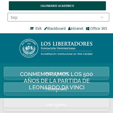
CALENDARIO ACADÉMICO
EVA
Blackboard
Intranet
Office 365
CONMEMORAMOS LOS 500
INSTITUCIÓN
+
AÑOS DE LA PARTIDA DE
LEONARDO DA VINCI
PROGRAMAS
+
CARTAGENA
+