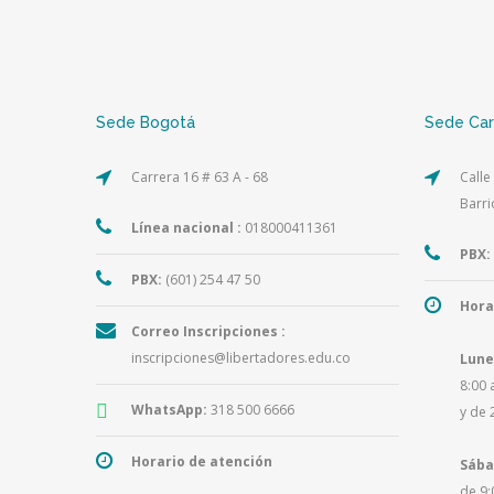
Sede Bogotá
Sede Ca
Carrera 16 # 63 A - 68
Calle
Barri
Línea nacional :
018000411361
PBX:
PBX:
(601) 254 47 50
Hora
Correo Inscripciones :
inscripciones@libertadores.edu.co
Lune
8:00 
WhatsApp:
318 500 6666
y de 
Horario de atención
Sába
de 9: