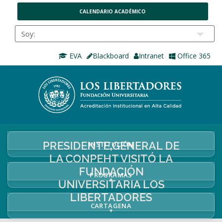
CALENDARIO ACADÉMICO
EVA
Blackboard
Intranet
Office 365
PRESIDENTE GENERAL DE
INSTITUCIÓN
+
LA CONPEHT VISITÓ LA
FUNDACIÓN
PROGRAMAS
+
UNIVERSITARIA LOS
LIBERTADORES
CARTAGENA
+