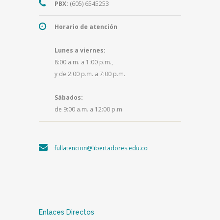
PBX:
(605) 6545253
Horario de atención
Lunes a viernes:
8:00 a.m. a 1:00 p.m.,
y de 2:00 p.m. a 7:00 p.m.
Sábados:
de 9:00 a.m. a 12:00 p.m.
fullatencion@libertadores.edu.co
Enlaces Directos