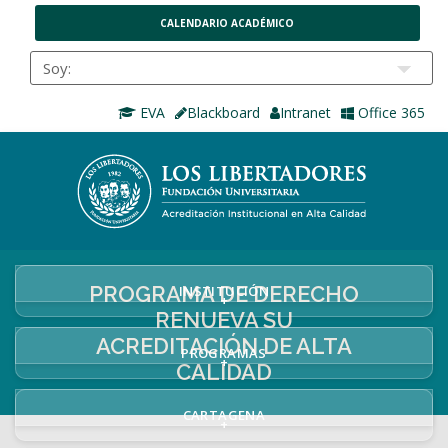
CALENDARIO ACADÉMICO
EVA
Blackboard
Intranet
Office 365
PROGRAMA DE DERECHO
INSTITUCIÓN
+
RENUEVA SU
ACREDITACIÓN DE ALTA
PROGRAMAS
+
CALIDAD
CARTAGENA
+