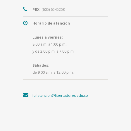
PBX:
(605) 6545253
Horario de atención
Lunes a viernes:
8:00 a.m. a 1:00 p.m.,
y de 2:00 p.m. a 7:00 p.m.
Sábados:
de 9:00 a.m. a 12:00 p.m.
fullatencion@libertadores.edu.co