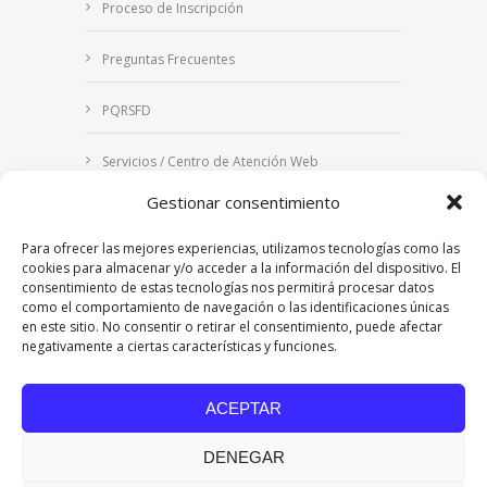
Proceso de Inscripción
Preguntas Frecuentes
PQRSFD
Servicios / Centro de Atención Web
Gestionar consentimiento
Correo Institucional
Para ofrecer las mejores experiencias, utilizamos tecnologías como las
Notificaciones judiciales
cookies para almacenar y/o acceder a la información del dispositivo. El
consentimiento de estas tecnologías nos permitirá procesar datos
como el comportamiento de navegación o las identificaciones únicas
en este sitio. No consentir o retirar el consentimiento, puede afectar
negativamente a ciertas características y funciones.
Copyright © 2024 Fundación Universitaria Los
Libertadores | Institución Universitaria | Vigilada
ACEPTAR
Mineducación
| Personería Jurídica Resolución
7542 de mayo de 1982
DENEGAR
Acreditación Institucional en Alta Calidad
Resolución 015638 del 5 de agosto de 2022,