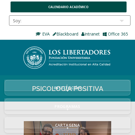
CALENDARIO ACADÉMICO
EVA
Blackboard
Intranet
Office 365
PSICOLOGÍA POSITIVA
INSTITUCIÓN
+
PROGRAMAS
+
CARTAGENA
+