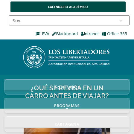
CALENDARIO ACADÉMICO
EVA
Blackboard
Intranet
Office 365
¿QUÉ SE REVISA EN UN
INSTITUCIÓN
+
CARRO ANTES DE VIAJAR?
PROGRAMAS
+
CARTAGENA
+