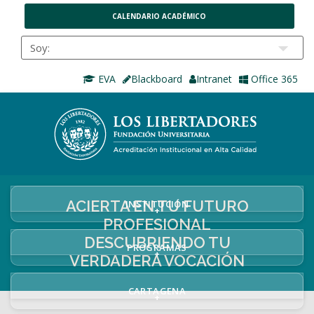
CALENDARIO ACADÉMICO
EVA
Blackboard
Intranet
Office 365
ACIERTA EN TU FUTURO
INSTITUCIÓN
+
PROFESIONAL
DESCUBRIENDO TU
PROGRAMAS
+
VERDADERA VOCACIÓN
CARTAGENA
+