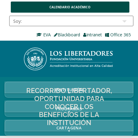
CALENDARIO ACADÉMICO
EVA
Blackboard
Intranet
Office 365
RECORRIDO LIBERTADOR,
INSTITUCIÓN
+
OPORTUNIDAD PARA
CONOCER LOS
PROGRAMAS
+
BENEFICIOS DE LA
INSTITUCIÓN
CARTAGENA
+