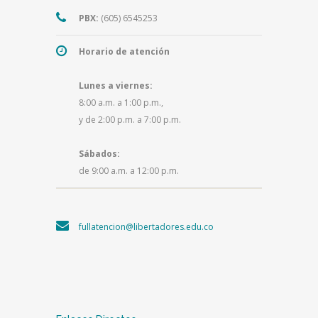
PBX:
(605) 6545253
Horario de atención
Lunes a viernes:
8:00 a.m. a 1:00 p.m.,
y de 2:00 p.m. a 7:00 p.m.
Sábados:
de 9:00 a.m. a 12:00 p.m.
fullatencion@libertadores.edu.co