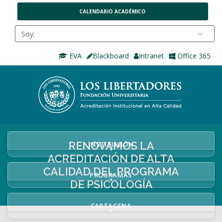
CALENDARIO ACADÉMICO
EVA
Blackboard
Intranet
Office 365
RENOVAMOS LA
INSTITUCIÓN
+
ACREDITACIÓN DE ALTA
CALIDAD DEL PROGRAMA
PROGRAMAS
+
DE PSICOLOGÍA
CARTAGENA
+