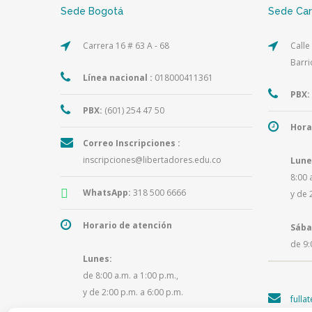
Sede Bogotá
Sede Ca
Carrera 16 # 63 A - 68
Calle
Barri
Línea nacional :
018000411361
PBX:
PBX:
(601) 254 47 50
Hora
Correo Inscripciones :
inscripciones@libertadores.edu.co
Lune
8:00 
WhatsApp:
318 500 6666
y de 
Horario de atención
Sába
de 9:
Lunes:
de 8:00 a.m. a 1:00 p.m.,
y de 2:00 p.m. a 6:00 p.m.
fulla