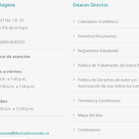
rtagena
Enlaces Directos
 31 No. 19 - 51
Calendario Académico
o Pie de la Popa
Derechos Pecuniarios
(605) 6545253
Reglamento Estudiantil
rio de atención
Política de Tratamiento de Datos 
s a viernes:
a.m. a 1:00 p.m.,
Política de Derechos de Autor y/o
Autorización de Uso Sobre los Con
2:00 p.m. a 7:00 p.m.
Términos y Condiciones
dos:
00 a.m. a 12:00 p.m.
Mapa del Sitio
Contáctanos
tencion@libertadores.edu.co