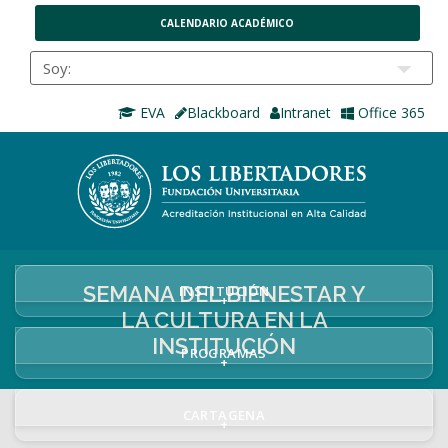
CALENDARIO ACADÉMICO
EVA
Blackboard
Intranet
Office 365
SEMANA DEL BIENESTAR Y
INSTITUCIÓN
+
LA CULTURA EN LA
INSTITUCIÓN
PROGRAMAS
+
CARTAGENA
+