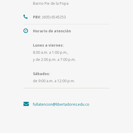
Barrio Pie de la Popa
PBX:
(605) 6545253
Horario de atención
Lunes a viernes:
8:00 a.m. a 1:00 p.m.,
y de 2:00 p.m. a 7:00 p.m.
Sábados:
de 9:00 a.m. a 12:00 p.m.
fullatencion@libertadores.edu.co