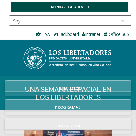
CALENDARIO ACADÉMICO
EVA
Blackboard
Intranet
Office 365
UNA SEMANA ESPACIAL EN
INSTITUCIÓN
+
LOS LIBERTADORES
PROGRAMAS
+
CARTAGENA
+