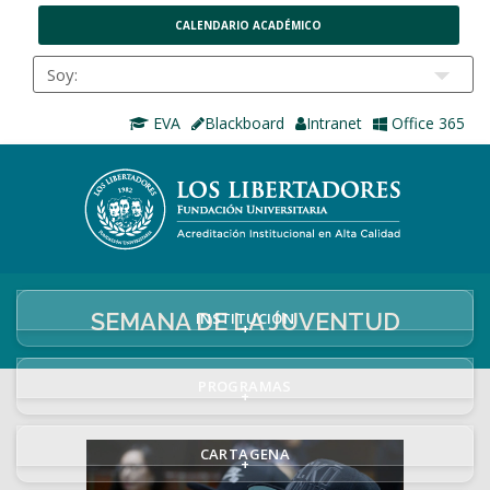
CALENDARIO ACADÉMICO
EVA
Blackboard
Intranet
Office 365
SEMANA DE LA JUVENTUD
INSTITUCIÓN
+
PROGRAMAS
+
CARTAGENA
+