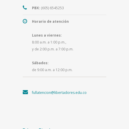
PBX:
(605) 6545253
Horario de atención
Lunes a viernes:
8:00 a.m. a 1:00 p.m.,
y de 2:00 p.m. a 7:00 p.m.
Sábados:
de 9:00 a.m. a 12:00 p.m.
fullatencion@libertadores.edu.co