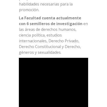
habilidades necesarias para la
promoción.
La Facultad cuenta actualmente
con 6 semilleros de investigación
en
las áreas de derechos humanos,
ciencia política, estudios
internacionales, Derecho Privado,
Derecho Constitucional y Derecho,
géneros y sexualidades.