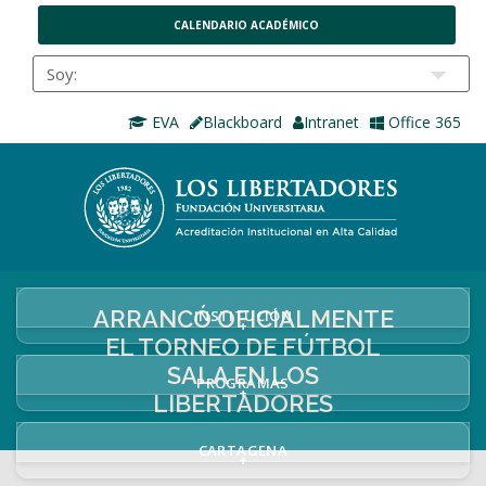
CALENDARIO ACADÉMICO
EVA
Blackboard
Intranet
Office 365
ARRANCÓ OFICIALMENTE
INSTITUCIÓN
+
EL TORNEO DE FÚTBOL
SALA EN LOS
PROGRAMAS
+
LIBERTADORES
CARTAGENA
+