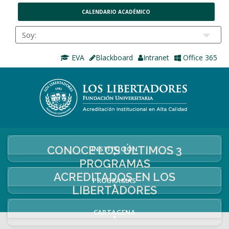
CALENDARIO ACADÉMICO
EVA
Blackboard
Intranet
Office 365
CONOCE LOS ÚLTIMOS 3
INSTITUCIÓN
+
PROGRAMAS
ACREDITADOS EN LOS
PROGRAMAS
+
LIBERTADORES
CARTAGENA
+