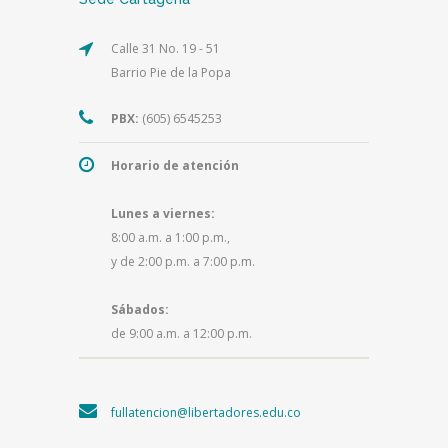
Calle 31 No. 19 - 51
Barrio Pie de la Popa
PBX:
(605) 6545253
Horario de atención
Lunes a viernes:
8:00 a.m. a 1:00 p.m.,
y de 2:00 p.m. a 7:00 p.m.
Sábados:
de 9:00 a.m. a 12:00 p.m.
fullatencion@libertadores.edu.co