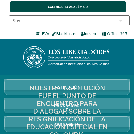
CALENDARIO ACADÉMICO
EVA
Blackboard
Intranet
Office 365
NUESTRA INSTITUCIÓN
INSTITUCIÓN
+
FUE EL PUNTO DE
ENCUENTRO PARA
PROGRAMAS
+
DIALOGAR SOBRE LA
RESIGNIFICACIÓN DE LA
CARTAGENA
EDUCACIÓN ESPECIAL EN
+