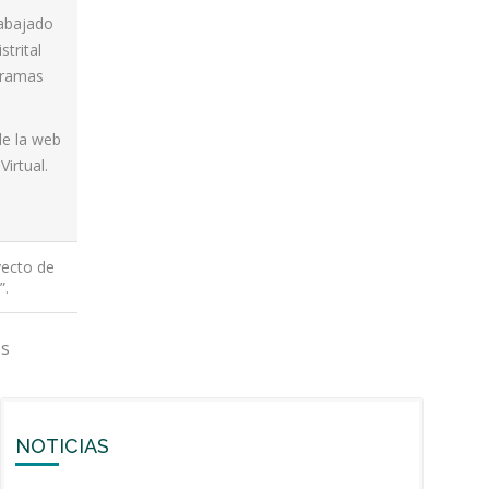
abajado
trital
gramas
de la web
irtual.
yecto de
”.
os
NOTICIAS