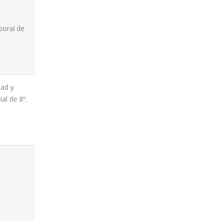
boral de
dad y
al de 8º.