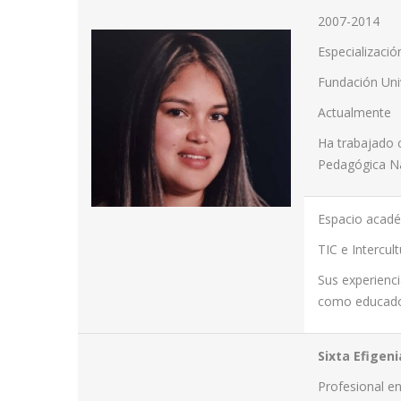
2007-2014
Especializació
Fundación Univ
Actualmente
Ha trabajado 
Pedagógica Nac
Espacio acad
TIC e Intercul
Sus experienci
como educado
Sixta Efigen
Profesional e