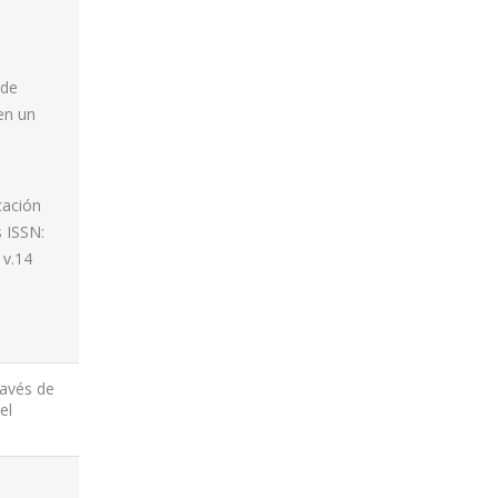
 de
en un
cación
s ISSN:
 v.14
ravés de
el