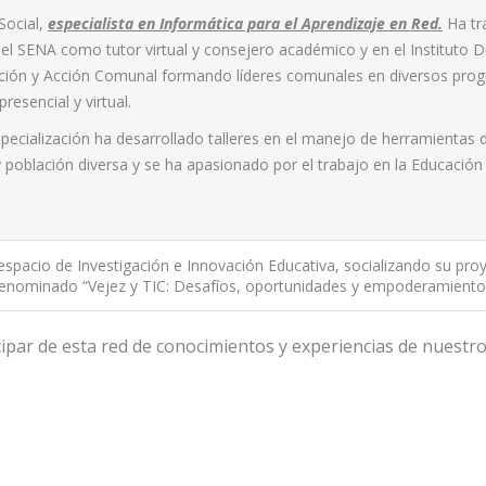
Social,
especialista en Informática para el Aprendizaje en Red.
Ha tr
el SENA como tutor virtual y consejero académico y en el Instituto Dis
pación y Acción Comunal formando líderes comunales en diversos pro
resencial y virtual.
specialización ha desarrollado talleres en el manejo de herramientas 
 población diversa y se ha apasionado por el trabajo en la Educación V
spacio de Investigación e Innovación Educativa, socializando su pro
denominado “Vejez y TIC: Desafíos, oportunidades y empoderamiento
icipar de esta red de conocimientos y experiencias de nuestr