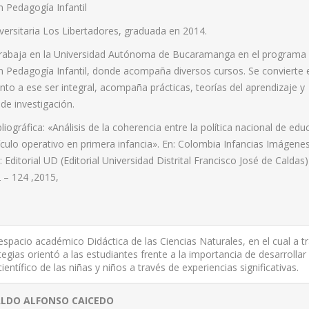
n Pedagogía Infantil
versitaria Los Libertadores, graduada en 2014.
rabaja en la Universidad Autónoma de Bucaramanga en el programa
en Pedagogía Infantil, donde acompaña diversos cursos. Se convierte 
o a ese ser integral, acompaña prácticas, teorías del aprendizaje y
de investigación.
liográfica: «Análisis de la coherencia entre la política nacional de edu
urrículo operativo en primera infancia». En: Colombia Infancias Imágene
Editorial UD (Editorial Universidad Distrital Francisco José de Caldas)
 – 124 ,2015,
pacio académico Didáctica de las Ciencias Naturales, en el cual a t
tegias orientó a las estudiantes frente a la importancia de desarrollar 
entífico de las niñas y niños a través de experiencias significativas.
LDO ALFONSO CAICEDO