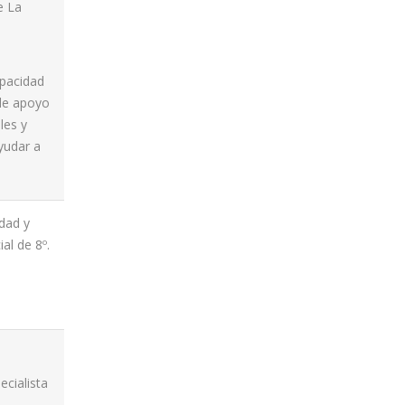
e La
a
pacidad
 de apoyo
les y
yudar a
dad y
al de 8º.
ecialista