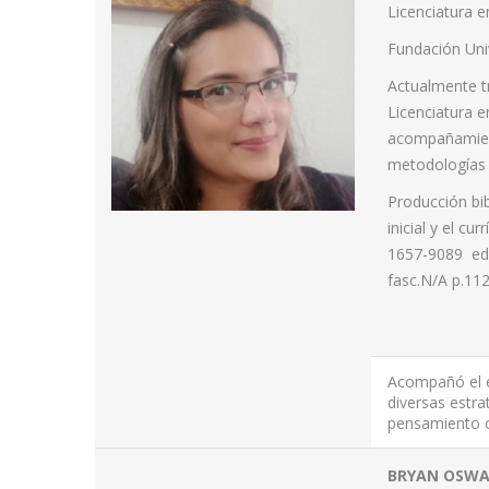
Licenciatura e
Fundación Uni
Actualmente t
Licenciatura 
acompañamient
metodologías 
Producción bib
inicial y el c
1657-9089 ed: 
fasc.N/A p.112
Acompañó el es
diversas estra
pensamiento ci
BRYAN OSWA