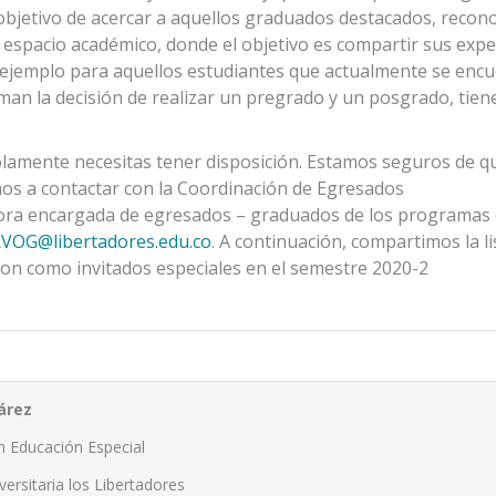
objetivo de acercar a aquellos graduados destacados, recon
un espacio académico, donde el objetivo es compartir sus expe
n ejemplo para aquellos estudiantes que actualmente se enc
oman la decisión de realizar un pregrado y un posgrado, tien
 solamente necesitas tener disposición. Estamos seguros de q
amos a contactar con la Coordinación de Egresados
ora encargada de egresados – graduados de los programas
OG@libertadores.edu.co
. A continuación, compartimos la li
on como invitados especiales en el semestre 2020-2
árez
n Educación Especial
ersitaria los Libertadores