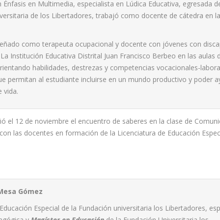
 Énfasis en Multimedia, especialista en Lúdica Educativa, egresada d
ersitaria de los Libertadores, trabajó como docente de cátedra en l
ñado como terapeuta ocupacional y docente con jóvenes con disca
 La Institución Educativa Distrital Juan Francisco Berbeo en las aulas
rientando habilidades, destrezas y competencias vocacionales-labora
e permitan al estudiante incluirse en un mundo productivo y poder a
 vida.
ó el 12 de noviembre el encuentro de saberes en la clase de Comuni
con las docentes en formación de la Licenciatura de Educación Especi
a Mesa Gómez
Educación Especial de la Fundación universitaria los Libertadores, esp
agógica y
Magíster en Educación
de la Fundación Universitaria los