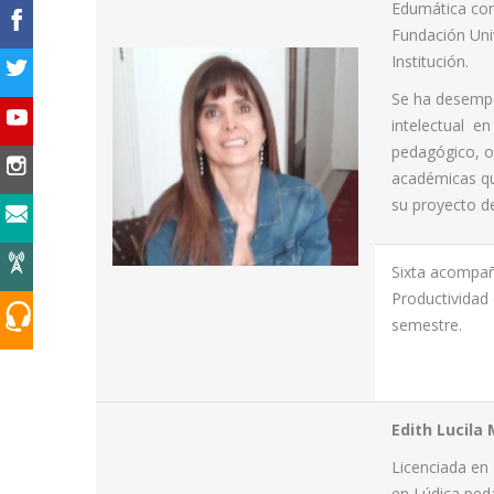
Edumática con
Fundación Univ
Institución.
Se ha desempe
intelectual en
pedagógico, o
académicas qu
su proyecto de
Sixta acompañ
Productividad 
semestre.
Edith Lucil
Licenciada en 
en Lúdica ped