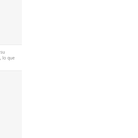
 su
, lo que