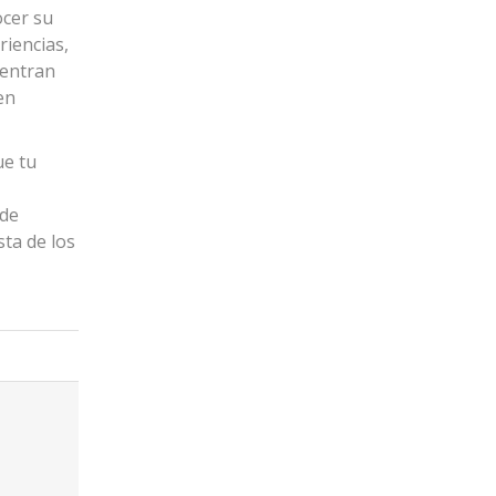
ocer su
riencias,
uentran
en
ue tu
 de
sta de los