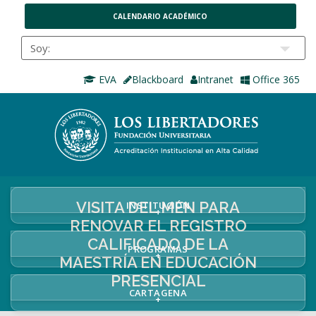
CALENDARIO ACADÉMICO
EVA
Blackboard
Intranet
Office 365
VISITA DEL MEN PARA
INSTITUCIÓN
+
RENOVAR EL REGISTRO
CALIFICADO DE LA
PROGRAMAS
+
MAESTRÍA EN EDUCACIÓN
PRESENCIAL
CARTAGENA
+