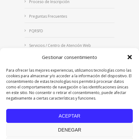
Proceso de Inscripción
Preguntas Frecuentes
PQRSFD
Servicios / Centro de Atención Web
Gestionar consentimiento
Correo Institucional
Para ofrecer las mejores experiencias, utilizamos tecnologías como las
Notificaciones judiciales
cookies para almacenar y/o acceder a la información del dispositivo. El
consentimiento de estas tecnologías nos permitirá procesar datos
como el comportamiento de navegación o las identificaciones únicas
en este sitio. No consentir o retirar el consentimiento, puede afectar
negativamente a ciertas características y funciones.
Copyright © 2024 Fundación Universitaria Los
Libertadores | Institución Universitaria | Vigilada
ACEPTAR
Mineducación
| Personería Jurídica Resolución
7542 de mayo de 1982
DENEGAR
Acreditación Institucional en Alta Calidad
Resolución 015638 del 5 de agosto de 2022,