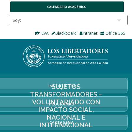
CALENDARIO ACADÉMICO
EVA
Blackboard
Intranet
Office 365
SUJETOS
INSTITUCIÓN
+
TRANSFORMADORES –
VOLUNTARIADO CON
PROGRAMAS
+
IMPACTO SOCIAL,
NACIONAL E
CARTAGENA
INTERNACIONAL
+