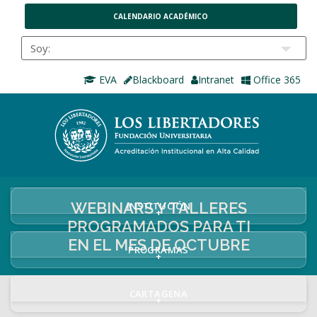
CALENDARIO ACADÉMICO
EVA
Blackboard
Intranet
Office 365
WEBINARS Y TALLERES
INSTITUCIÓN
+
PROGRAMADOS PARA TI
EN EL MES DE OCTUBRE
PROGRAMAS
+
CARTAGENA
+