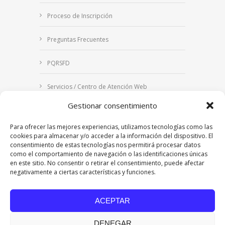
Proceso de Inscripción
Preguntas Frecuentes
PQRSFD
Servicios / Centro de Atención Web
Gestionar consentimiento
Correo Institucional
Para ofrecer las mejores experiencias, utilizamos tecnologías como las
Notificaciones judiciales
cookies para almacenar y/o acceder a la información del dispositivo. El
consentimiento de estas tecnologías nos permitirá procesar datos
como el comportamiento de navegación o las identificaciones únicas
en este sitio. No consentir o retirar el consentimiento, puede afectar
negativamente a ciertas características y funciones.
Copyright © 2024 Fundación Universitaria Los
Libertadores | Institución Universitaria | Vigilada
ACEPTAR
Mineducación
| Personería Jurídica Resolución
7542 de mayo de 1982
DENEGAR
Acreditación Institucional en Alta Calidad