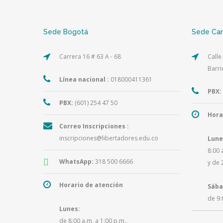
Sede Bogotá
Sede Ca
Carrera 16 # 63 A - 68
Calle
Barri
Línea nacional :
018000411361
PBX:
PBX:
(601) 254 47 50
Hora
Correo Inscripciones :
inscripciones@libertadores.edu.co
Lune
8:00 
WhatsApp:
318 500 6666
y de 
Horario de atención
Sába
de 9:
Lunes:
de 8:00 a.m. a 1:00 p.m.,