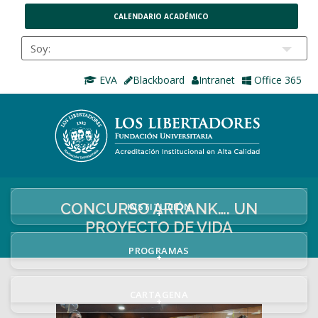
CALENDARIO ACADÉMICO
EVA
Blackboard
Intranet
Office 365
CONCURSO ARRANK…. UN
INSTITUCIÓN
+
PROYECTO DE VIDA
PROGRAMAS
+
CARTAGENA
+