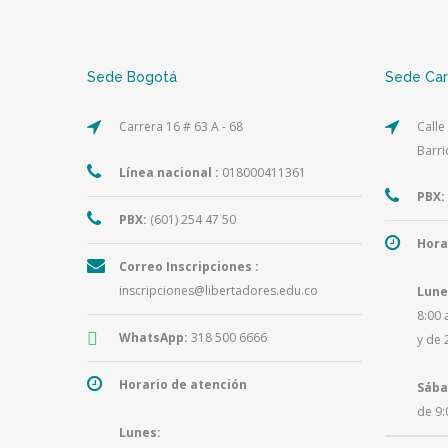
Sede Bogotá
Sede Ca
Carrera 16 # 63 A - 68
Calle
Barri
Línea nacional :
018000411361
PBX:
PBX:
(601) 254 47 50
Hora
Correo Inscripciones :
inscripciones@libertadores.edu.co
Lune
8:00 
WhatsApp:
318 500 6666
y de 
Horario de atención
Sába
de 9:
Lunes: