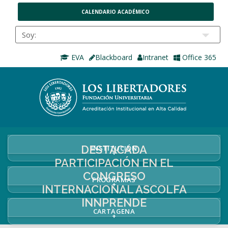
CALENDARIO ACADÉMICO
EVA
Blackboard
Intranet
Office 365
DESTACADA
INSTITUCIÓN
+
PARTICIPACIÓN EN EL
CONGRESO
PROGRAMAS
+
INTERNACIONAL ASCOLFA
INNPRENDE
CARTAGENA
+