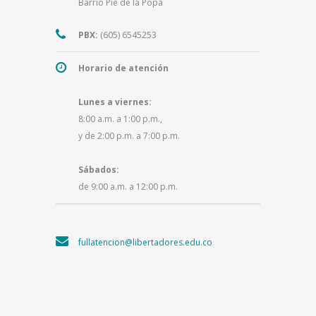
Barrio Pie de la Popa
PBX:
(605) 6545253
Horario de atención
Lunes a viernes:
8:00 a.m. a 1:00 p.m.,
y de 2:00 p.m. a 7:00 p.m.
Sábados:
de 9:00 a.m. a 12:00 p.m.
fullatencion@libertadores.edu.co