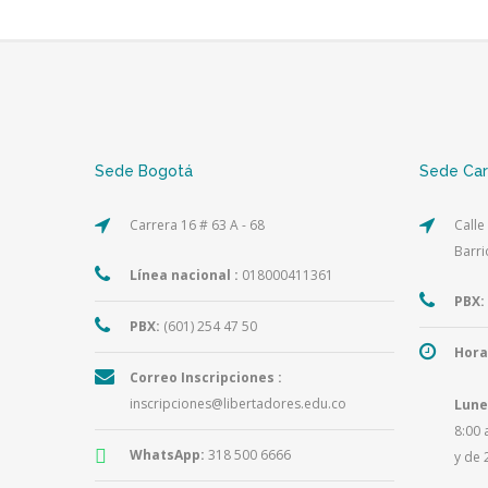
Sede Bogotá
Sede Ca
Carrera 16 # 63 A - 68
Calle
Barri
Línea nacional :
018000411361
PBX:
PBX:
(601) 254 47 50
Hora
Correo Inscripciones :
inscripciones@libertadores.edu.co
Lune
8:00 
WhatsApp:
318 500 6666
y de 