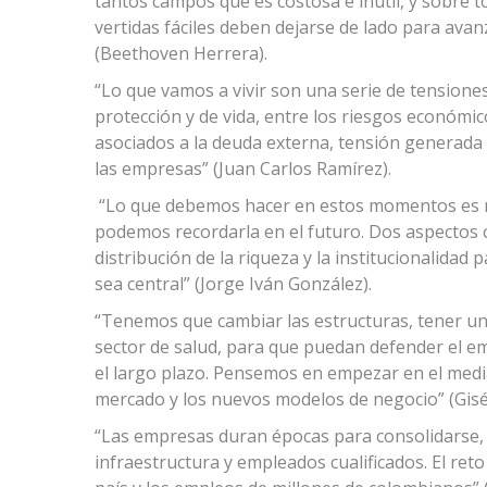
tantos campos que es costosa e inútil, y sobre t
vertidas fáciles deben dejarse de lado para avanz
(Beethoven Herrera).
“Lo que vamos a vivir son una serie de tensiones
protección y de vida, entre los riesgos económi
asociados a la deuda externa, tensión generada 
las empresas” (Juan Carlos Ramírez).
“Lo que debemos hacer en estos momentos es r
podemos recordarla en el futuro. Dos aspectos 
distribución de la riqueza y la institucionalidad
sea central” (Jorge Iván González).
“Tenemos que cambiar las estructuras, tener u
sector de salud, para que puedan defender el em
el largo plazo. Pensemos en empezar en el med
mercado y los nuevos modelos de negocio” (Gisé
“Las empresas duran épocas para consolidarse,
infraestructura y empleados cualificados. El ret