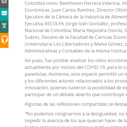
Colombia como: Beethoven Herrera Valencia, m
Económicas; Juan Carlos Ramírez, Director Ofic
Ejecutivo de la Cámara de la Industria de Alimen
Ejecutiva ASCOLFA; Jorge Iván González, profeso
Nacional de Colombia; María Alejandra Osorio, S
Suárez, Decano de la Facultad de Ciencias Econó
Universitaria Los Libertadores y Melva Gómez, p
Administrativas y Contables de la misma Instituc
Así pues, fue posible analizar los retos económ
actualmente por motivo del COVID-19, para lo cu
panelistas. Asimismo, este espacio permitió un 
y los diferentes actores relacionados a los proc
innovación, quienes tuvieron la posibilidad de 
participar de un debate abierto que contribuye a
Algunas de las reflexiones compartidas se desta
“
No podemos resignarnos a la desigualdad, no es
Impedir la avaricia de los que quieran hacer de 