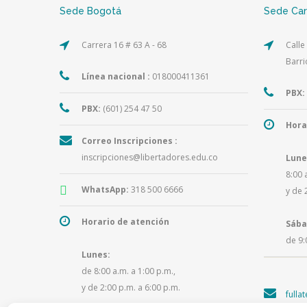
Sede Bogotá
Sede Ca
Carrera 16 # 63 A - 68
Calle
Barri
Línea nacional :
018000411361
PBX:
PBX:
(601) 254 47 50
Hora
Correo Inscripciones :
inscripciones@libertadores.edu.co
Lune
8:00 
WhatsApp:
318 500 6666
y de 
Horario de atención
Sába
de 9:
Lunes:
de 8:00 a.m. a 1:00 p.m.,
y de 2:00 p.m. a 6:00 p.m.
fulla