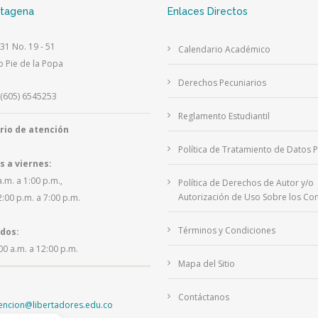
rtagena
Enlaces Directos
 31 No. 19 - 51
Calendario Académico
o Pie de la Popa
Derechos Pecuniarios
(605) 6545253
Reglamento Estudiantil
rio de atención
Política de Tratamiento de Datos 
s a viernes:
a.m. a 1:00 p.m.,
Política de Derechos de Autor y/o
Autorización de Uso Sobre los Con
2:00 p.m. a 7:00 p.m.
Términos y Condiciones
dos:
00 a.m. a 12:00 p.m.
Mapa del Sitio
Contáctanos
tencion@libertadores.edu.co