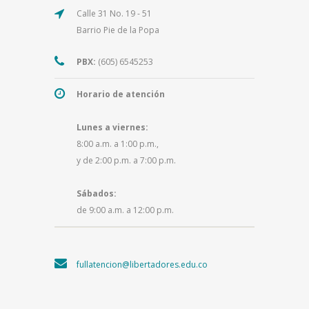
Calle 31 No. 19 - 51
Barrio Pie de la Popa
PBX:
(605) 6545253
Horario de atención
Lunes a viernes:
8:00 a.m. a 1:00 p.m.,
y de 2:00 p.m. a 7:00 p.m.
Sábados:
de 9:00 a.m. a 12:00 p.m.
fullatencion@libertadores.edu.co