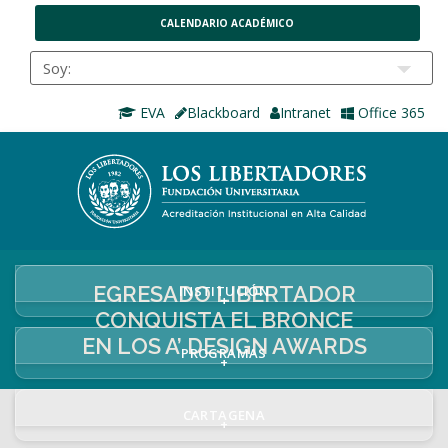
CALENDARIO ACADÉMICO
EVA
Blackboard
Intranet
Office 365
EGRESADO LIBERTADOR
INSTITUCIÓN
+
CONQUISTA EL BRONCE
EN LOS A’ DESIGN AWARDS
PROGRAMAS
+
CARTAGENA
+