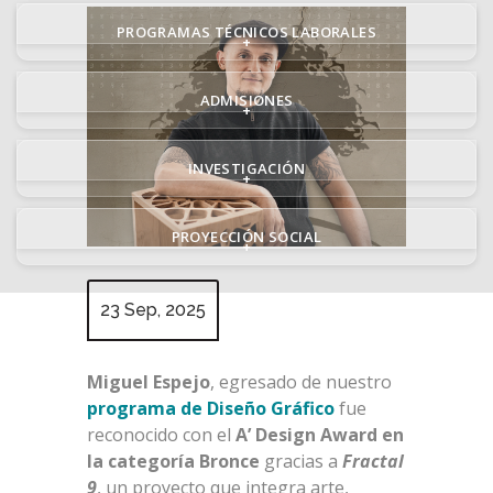
PROGRAMAS TÉCNICOS LABORALES
+
ADMISIONES
+
INVESTIGACIÓN
+
PROYECCIÓN SOCIAL
+
23 Sep, 2025
Miguel Espejo
, egresado de nuestro
programa de Diseño Gráfico
fue
reconocido con el
A’ Design Award en
la categoría Bronce
gracias a
Fractal
9
, un proyecto que integra arte,