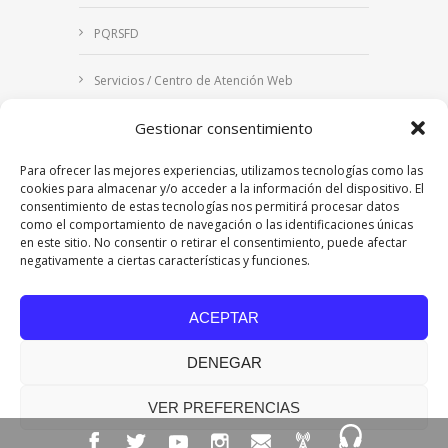
PQRSFD
Servicios / Centro de Atención Web
Gestionar consentimiento
Correo Institucional
Para ofrecer las mejores experiencias, utilizamos tecnologías como las
Notificaciones judiciales
cookies para almacenar y/o acceder a la información del dispositivo. El
consentimiento de estas tecnologías nos permitirá procesar datos
como el comportamiento de navegación o las identificaciones únicas
en este sitio. No consentir o retirar el consentimiento, puede afectar
negativamente a ciertas características y funciones.
Copyright © 2024 Fundación Universitaria Los
Libertadores | Institución Universitaria | Vigilada
ACEPTAR
Mineducación
| Personería Jurídica Resolución
7542 de mayo de 1982
DENEGAR
Acreditación Institucional en Alta Calidad
Resolución 015638 del 5 de agosto de 2022,
Ministerio de Educación Nacional.
VER PREFERENCIAS