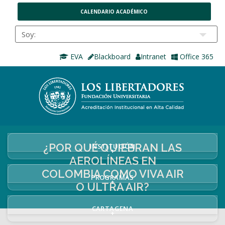
CALENDARIO ACADÉMICO
EVA
Blackboard
Intranet
Office 365
¿POR QUÉ QUIEBRAN LAS
INSTITUCIÓN
+
AEROLÍNEAS EN
COLOMBIA COMO VIVA AIR
PROGRAMAS
+
O ULTRA AIR?
CARTAGENA
+