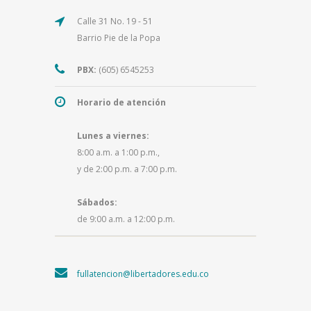
Calle 31 No. 19 - 51
Barrio Pie de la Popa
PBX:
(605) 6545253
Horario de atención
Lunes a viernes:
8:00 a.m. a 1:00 p.m.,
y de 2:00 p.m. a 7:00 p.m.
Sábados:
de 9:00 a.m. a 12:00 p.m.
fullatencion@libertadores.edu.co