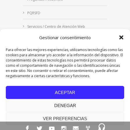
PQRSFD
Servicios / Centro de Atención Web
Gestionar consentimiento
Correo Institucional
Para ofrecer las mejores experiencias, utilizamos tecnologías como las
Notificaciones judiciales
cookies para almacenar y/o acceder a la información del dispositivo. El
consentimiento de estas tecnologías nos permitirá procesar datos
como el comportamiento de navegación o las identificaciones únicas
en este sitio. No consentir o retirar el consentimiento, puede afectar
negativamente a ciertas características y funciones.
Copyright © 2024 Fundación Universitaria Los
Libertadores | Institución Universitaria | Vigilada
ACEPTAR
Mineducación
| Personería Jurídica Resolución
7542 de mayo de 1982
DENEGAR
Acreditación Institucional en Alta Calidad
Resolución 015638 del 5 de agosto de 2022,
Ministerio de Educación Nacional.
VER PREFERENCIAS