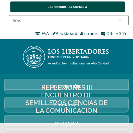
CALENDARIO ACADÉMICO
EVA
Blackboard
Intranet
Office 365
REFLEXIONES III
INSTITUCIÓN
+
ENCUENTRO DE
SEMILLEROS CIENCIAS DE
PROGRAMAS
+
LA COMUNICACIÓN
CARTAGENA
+