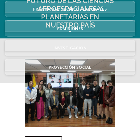
FUTURO DE LAS CIENCIAS
AEROESPACIALES Y
PROGRAMAS TÉCNICOS LABORALES
+
PLANETARIAS EN
NUESTRO PAÍS
ADMISIONES
+
INVESTIGACIÓN
+
PROYECCIÓN SOCIAL
+