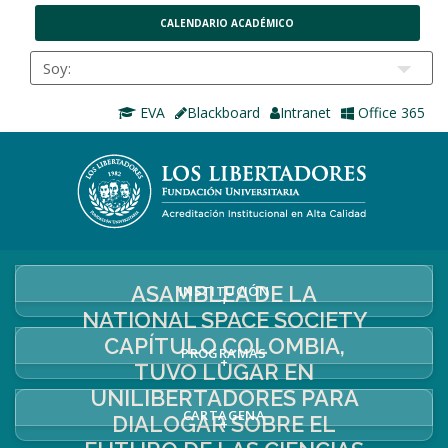
CALENDARIO ACADÉMICO
EVA
Blackboard
Intranet
Office 365
ASAMBLEA DE LA
INSTITUCIÓN
+
NATIONAL SPACE SOCIETY
CAPÍTULO COLOMBIA,
PROGRAMAS
+
TUVO LUGAR EN
UNILIBERTADORES PARA
CARTAGENA
DIALOGAR SOBRE EL
+