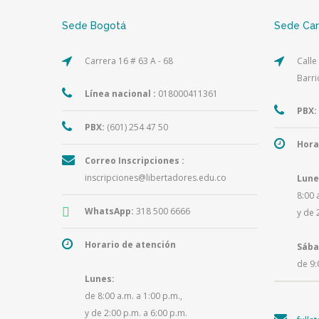
Sede Bogotá
Sede Ca
Carrera 16 # 63 A - 68
Calle
Barri
Línea nacional :
018000411361
PBX:
PBX:
(601) 254 47 50
Hora
Correo Inscripciones :
inscripciones@libertadores.edu.co
Lune
8:00 
WhatsApp:
318 500 6666
y de 
Horario de atención
Sába
de 9:
Lunes:
de 8:00 a.m. a 1:00 p.m.,
y de 2:00 p.m. a 6:00 p.m.