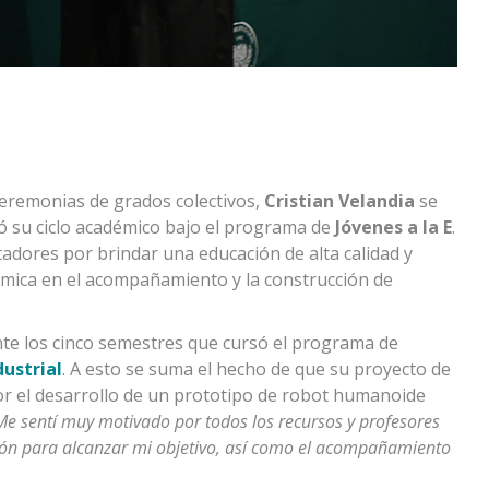
ceremonias de grados colectivos,
Cristian Velandia
se
ó su ciclo académico bajo el programa de
Jóvenes a la E
.
adores por brindar una educación de alta calidad y
mica en el acompañamiento y la construcción de
nte los cinco semestres que cursó el programa de
ustrial
. A esto se suma el hecho de que su proyecto de
r el desarrollo de un prototipo de robot humanoide
Me sentí muy motivado por todos los recursos y profesores
ción para alcanzar mi objetivo, así como el acompañamiento