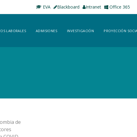
EVA
Blackboard
Intranet
Office 365
OS LABORALES
ADMISIONES
INVESTIGACIÓN
PROYECCIÓN SOCI
lombia de
tores
ia COVID-