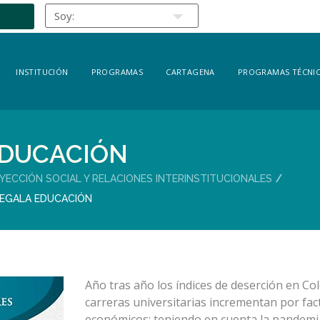
INSTITUCIÓN
PROGRAMAS
CARTAGENA
PROGRAMAS TÉCNIC
EDUCACIÓN
YECCIÓN SOCIAL Y RELACIONES INTERINSTITUCIONALES
REGALA EDUCACIÓN
Año tras año los índices de deserción en Co
carreras universitarias incrementan por fac
económicos; teniendo en cuenta la pandem