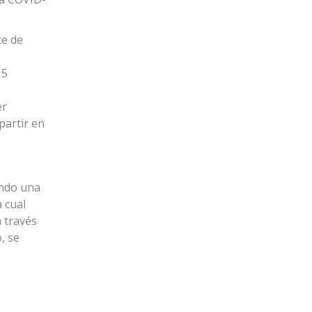
te de
15
er
partir en
ando una
 cual
a través
, se