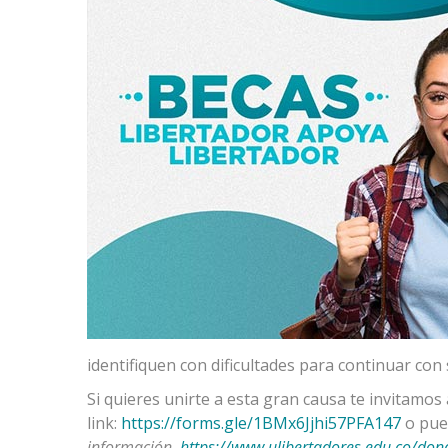
identifiquen con dificultades para continuar con
Si quieres unirte a esta gran causa te invitamos 
link:
https://forms.gle/1BMx6Jjhi57PFA147
o pue
información
https://www.ulibertadores.edu.co/don