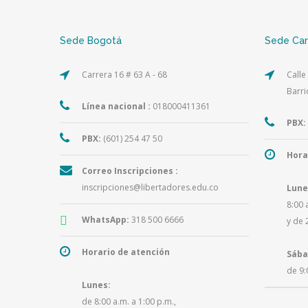
Sede Bogotá
Sede Ca
Carrera 16 # 63 A - 68
Calle
Barri
Línea nacional :
018000411361
PBX:
PBX:
(601) 254 47 50
Hora
Correo Inscripciones :
inscripciones@libertadores.edu.co
Lune
8:00 
WhatsApp:
318 500 6666
y de 
Horario de atención
Sába
de 9:
Lunes:
de 8:00 a.m. a 1:00 p.m.,